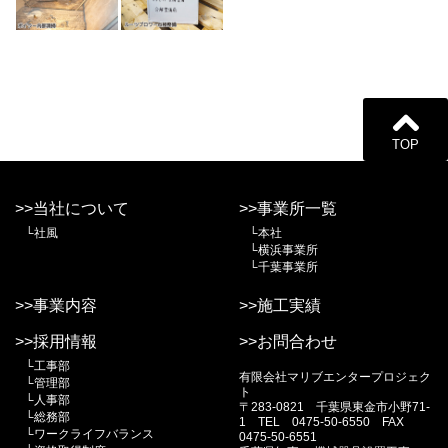
TOP
>>当社について
>>事業所一覧
└社風
└本社
└横浜事業所
└千葉事業所
>>事業内容
>>施工実績
>>採用情報
>>お問合わせ
└工事部
有限会社マリブエンタープロジェク
└管理部
ト
└人事部
〒283-0821 千葉県東金市小野71-
└総務部
1 TEL 0475-50-6550 FAX
└ワークライフバランス
0475-50-6551