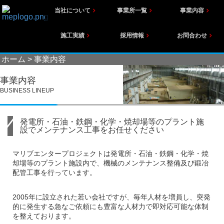
当社について
事業所一覧
事業内容
施工実績
採用情報
お問合わせ
ホーム
>
事業内容
事業内容
BUSINESS LINEUP
発電所・石油・鉄鋼・化学・焼却場等のプラント施
設でメンテナンス工事をお任せください
マリブエンタープロジェクトは発電所・石油・鉄鋼・化学・焼
却場等のプラント施設内で、機械のメンテナンス整備及び鍛冶
配管工事を行っています。
2005年に設立された若い会社ですが、毎年人材を増員し、突発
的に発生する急なご依頼にも豊富な人材力で即対応可能な体制
を整えております。